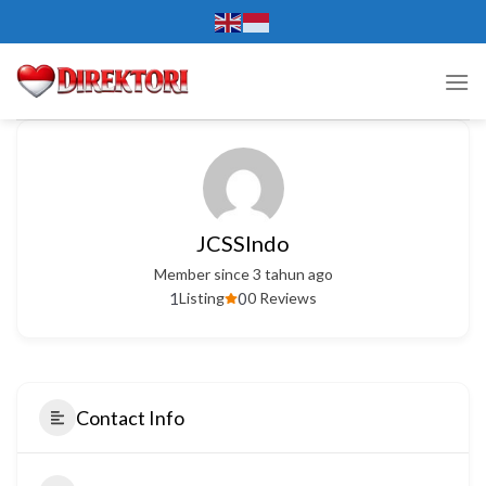
Skip
to
content
JCSSIndo
Member since 3 tahun ago
1
0
Listing
0 Reviews
Contact Info