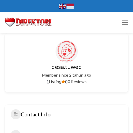
Skip
to
content
desa.tuwed
Member since 2 tahun ago
1
0
Listing
0 Reviews
Contact Info