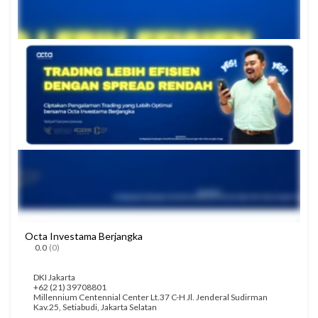
Octa Investama Berjangka
0.0
(0)
DKI Jakarta
+62 (21) 39708801
Millennium Centennial Center Lt.37 C-H Jl. Jenderal Sudirman
Kav.25, Setiabudi, Jakarta Selatan