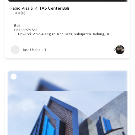
Fabio Visa & KITAS Center Bali
0.0
(0)
Bali
08113979762
Jl. Dewi Sri IV No.4, Legian, Kec. Kuta, Kabupaten Badung, Bali
Jasa Usaha
+1
9