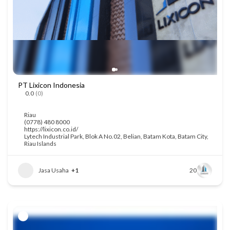
PT Lixicon Indonesia
0.0
(0)
Riau
(0778) 480 8000
https://lixicon.co.id/
Lytech Industrial Park, Blok A No.02, Belian, Batam Kota, Batam City,
Riau Islands
Jasa Usaha
+1
20