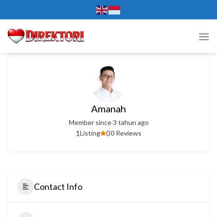
Skip
to
content
Amanah
Member since 3 tahun ago
1
0
Listing
0 Reviews
Contact Info