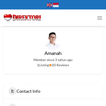
Skip
to
content
Amanah
Member since 3 tahun ago
1
0
Listing
0 Reviews
Contact Info