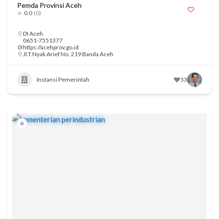
Pemda Provinsi Aceh
0.0
(0)
DI Aceh
0651-7551377
https://acehprov.go.id
Jl.T.Nyak Arief No. 219 Banda Aceh
Instansi Pemerintah
53