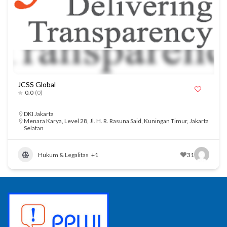
JCSS Global
0.0
(0)
DKI Jakarta
Menara Karya, Level 28, Jl. H. R. Rasuna Said, Kuningan Timur, Jakarta
Selatan
Hukum & Legalitas
+1
31