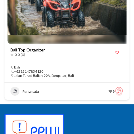
Bali Top Organizer
0.0
(0)
Bali
+6282147834120
Jalan Tukad Balian 99A, Denpasar, Bali
Pariwisata
9